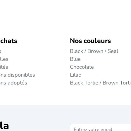
 chats
Nos couleurs
s
Black / Brown / Seal
lles
Blue
ités
Chocolate
ns disponibles
Lilac
ons adoptés
Black Tortie / Brown Tort
la