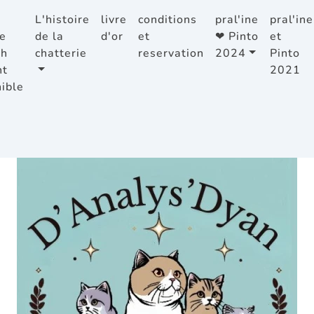
L'histoire
livre
conditions
pral'ine
pral'ine
e
de la
d'or
et
❤ Pinto
et
sh
chatterie
reservation
2024
Pinto
ht
2021
ible