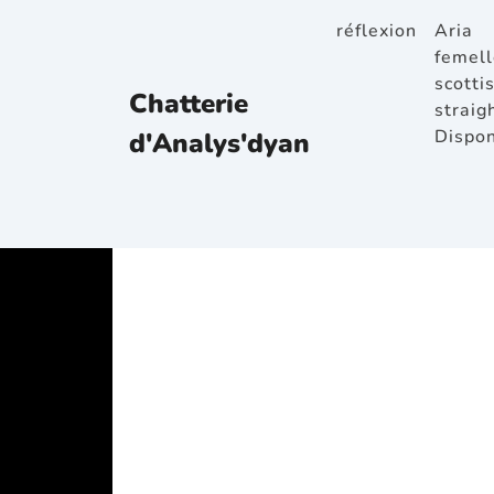
réflexion
Aria
femell
scotti
Chatterie
straig
Dispon
d'Analys'dyan