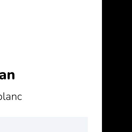
yan
blanc