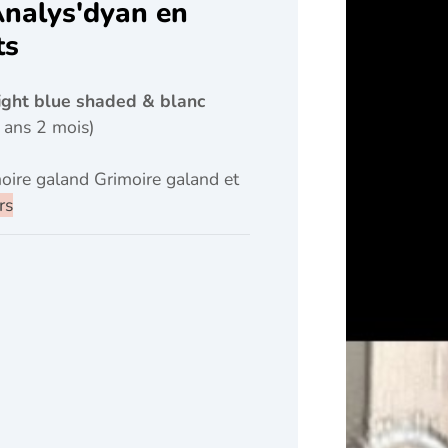
nalys'dyan en
ts
aight blue shaded & blanc
 ans 2 mois)
oire galand Grimoire galand et
rs