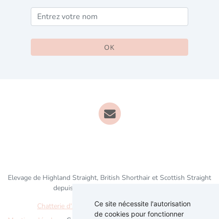
OK
Elevage de Highland Straight, British Shorthair et Scottish Straight
depuis 2021 situé en Seine-et-Marne
Ce site nécessite l'autorisation
Chatterie d'Analys'dyan
sur
chat-et-chaton.com
de cookies pour fonctionner