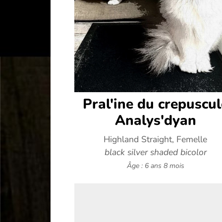
Pral'ine du crepuscul
Analys'dyan
Highland Straight, Femelle
black silver shaded bicolor
Âge : 6 ans 8 mois