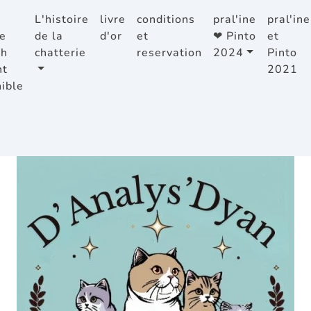
L'histoire
livre
conditions
pral'ine
pral'ine
e
de la
d'or
et
❤ Pinto
et
sh
chatterie
reservation
2024
Pinto
ht
2021
ible