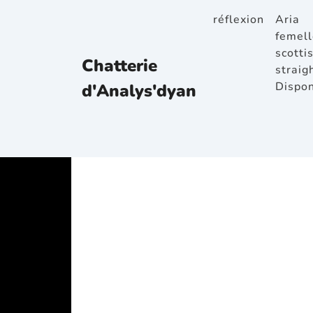
réflexion
Aria
femell
scotti
Chatterie
straig
Dispon
d'Analys'dyan