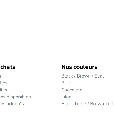
 chats
Nos couleurs
s
Black / Brown / Seal
lles
Blue
ités
Chocolate
ns disponibles
Lilac
ons adoptés
Black Tortie / Brown Tort