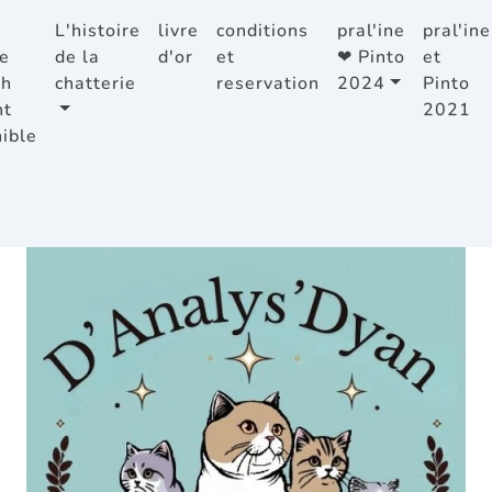
L'histoire
livre
conditions
pral'ine
pral'ine
e
de la
d'or
et
❤ Pinto
et
sh
chatterie
reservation
2024
Pinto
ht
2021
ible