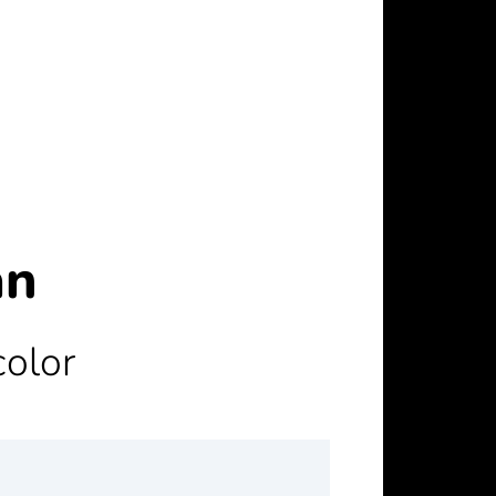
an
color