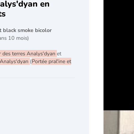
alys'dyan en
ts
t black smoke bicolor
ans 10 mois)
 des terres Analys'dyan
et
e Analys'dyan
(
Portée pral'ine et