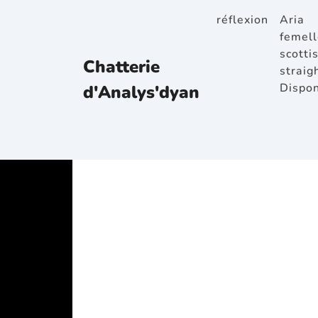
réflexion
Aria
femell
scotti
Chatterie
straig
Dispon
d'Analys'dyan