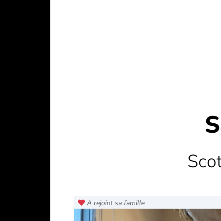
S
Scot
A rejoint sa famille