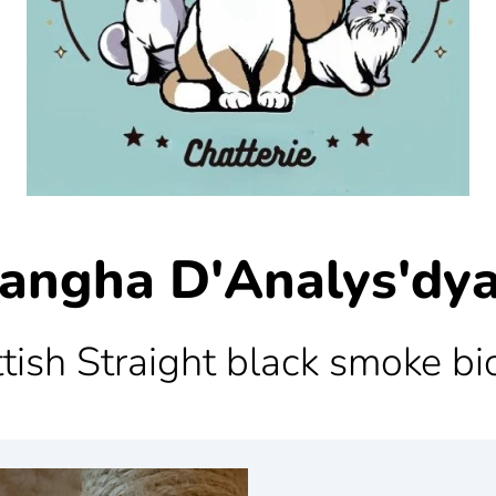
angha D'Analys'dy
tish Straight black smoke bi