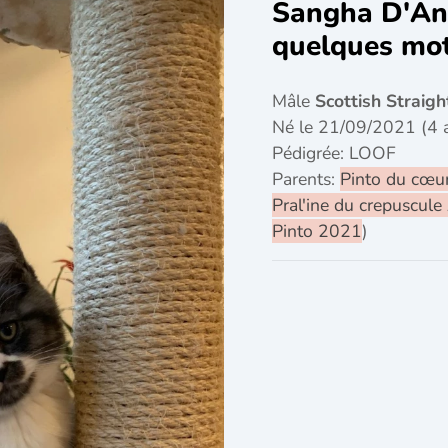
Sangha D'An
quelques mo
Mâle
Scottish Straigh
Né le 21/09/2021 (4 
Pédigrée: LOOF
Parents:
Pinto du cœur
Pral'ine du crepuscul
Pinto 2021
)