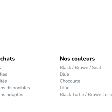
 chats
Nos couleurs
s
Black / Brown / Seal
lles
Blue
ités
Chocolate
ns disponibles
Lilac
ons adoptés
Black Tortie / Brown Tort