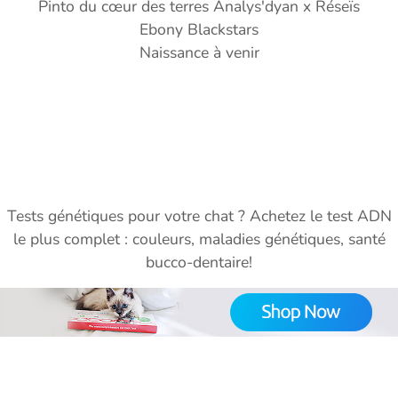
Pinto du cœur des terres Analys'dyan x Réseïs
Ebony Blackstars
Naissance à venir
Tests génétiques pour votre chat ? Achetez le test ADN
le plus complet : couleurs, maladies génétiques, santé
bucco-dentaire!