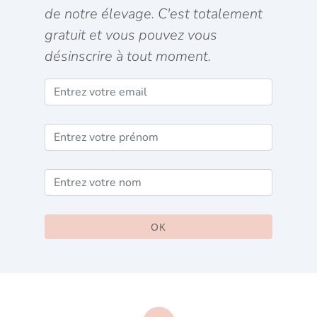
de notre élevage. C'est totalement
gratuit et vous pouvez vous
désinscrire à tout moment.
OK