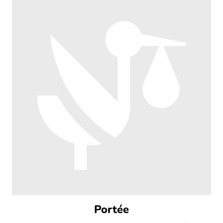
Portée