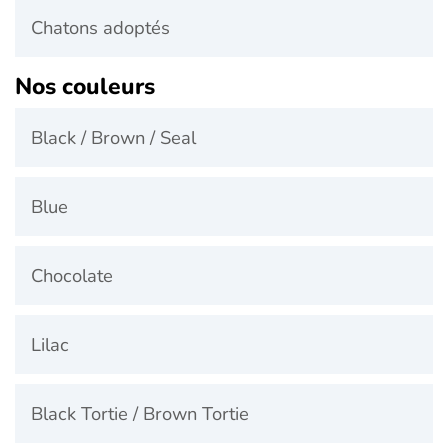
Chatons adoptés
Nos couleurs
Black / Brown / Seal
Blue
Chocolate
Lilac
Black Tortie / Brown Tortie