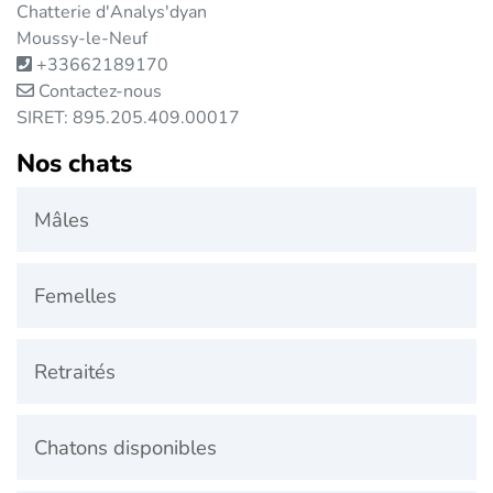
Chatterie d'Analys'dyan
Moussy-le-Neuf
+33662189170
Contactez-nous
SIRET: 895.205.409.00017
Nos chats
Mâles
Femelles
Retraités
Chatons disponibles