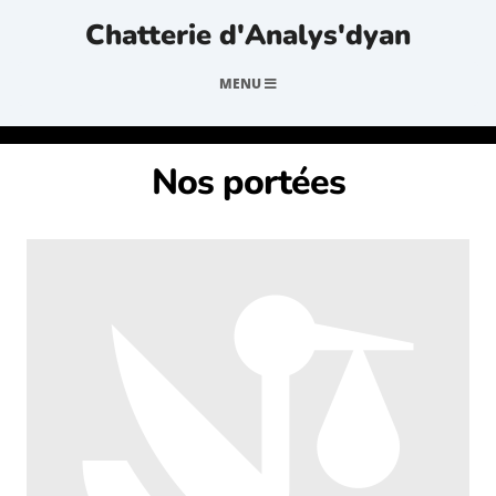
Chatterie d'Analys'dyan
MENU
Nos portées