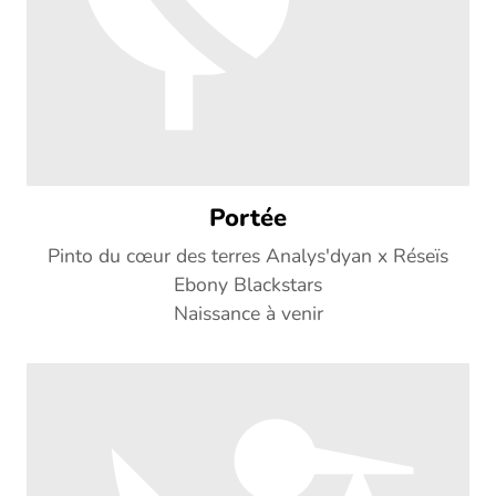
Portée
Pinto du cœur des terres Analys'dyan x Réseïs
Ebony Blackstars
Naissance à venir